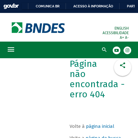
COMUNICA BR
ACESSO À INFORMAÇÃO
PARTI
ENGLISH
ACESSIBILIDADE
A+
A-
Busca
Página
não
encontrada -
erro 404
Volte à
página inicial
Visite a
página de busca