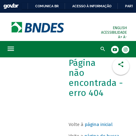
COMUNICA BR
ACESSO À INFORMAÇÃO
PARTI
ENGLISH
ACESSIBILIDADE
A+
A-
Busca
Página
não
encontrada -
erro 404
Volte à
página inicial
Visite a
página de busca