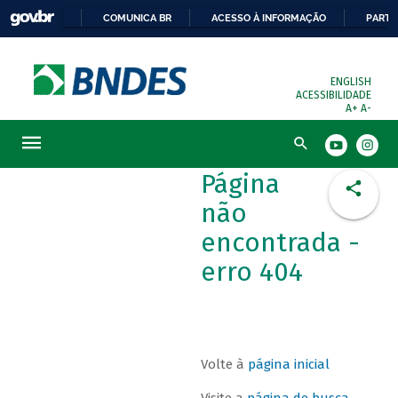
COMUNICA BR
ACESSO À INFORMAÇÃO
PARTI
ENGLISH
ACESSIBILIDADE
A+
A-
Busca
Página
não
encontrada -
erro 404
Volte à
página inicial
Visite a
página de busca