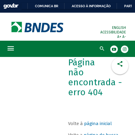
COMUNICA BR
ACESSO À INFORMAÇÃO
PARTI
ENGLISH
ACESSIBILIDADE
A+
A-
Busca
Página
não
encontrada -
erro 404
Volte à
página inicial
Visite a
página de busca