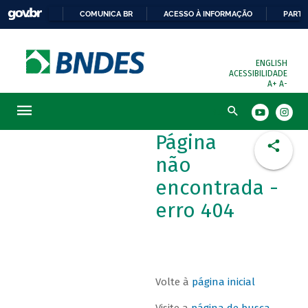
COMUNICA BR
ACESSO À INFORMAÇÃO
PARTI
ENGLISH
ACESSIBILIDADE
A+
A-
Busca
Página
não
encontrada -
erro 404
Volte à
página inicial
Visite a
página de busca