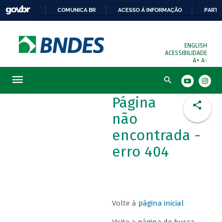
COMUNICA BR
ACESSO À INFORMAÇÃO
PARTI
ENGLISH
ACESSIBILIDADE
A+
A-
Busca
Página
não
encontrada -
erro 404
Volte à
página inicial
Visite a
página de busca