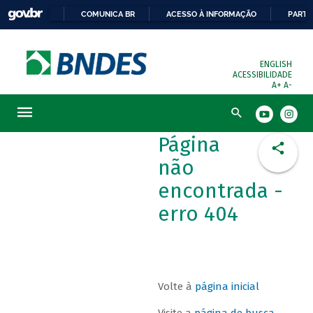
COMUNICA BR
ACESSO À INFORMAÇÃO
PARTI
ENGLISH
ACESSIBILIDADE
A+
A-
Busca
Página
não
encontrada -
erro 404
Volte à
página inicial
Visite a
página de busca