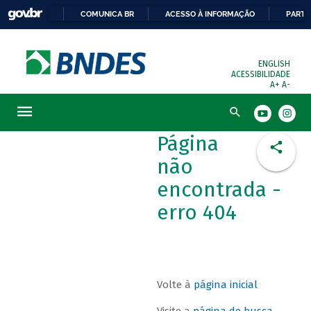
COMUNICA BR
ACESSO À INFORMAÇÃO
PARTI
ENGLISH
ACESSIBILIDADE
A+
A-
Busca
Página
não
encontrada -
erro 404
Volte à
página inicial
Visite a
página de busca