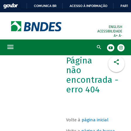
COMUNICA BR
ACESSO À INFORMAÇÃO
PARTI
ENGLISH
ACESSIBILIDADE
A+
A-
Busca
Página
não
encontrada -
erro 404
Volte à
página inicial
Visite a
página de busca