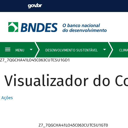
Z7_7QGCHA41LO45C063CUTCSU1GD1
Visualizador do 
Ações
Z7_7QGCHA41LO45C063CUTCSU1GT0