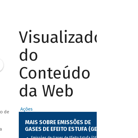
Visualizador
do
Conteúdo
da Web
Ações
to de
MAIS SOBRE EMISSÕES DE
GASES DE EFEITO ESTUFA (GEE)
a
o
Emissões de Gases de Efeito Estufa (GEE)