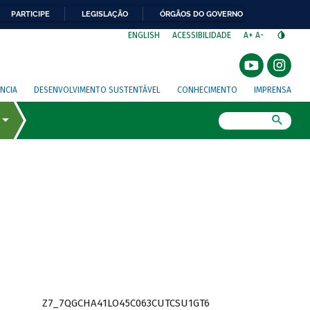
PARTICIPE
LEGISLAÇÃO
ÓRGÃOS DO GOVERNO
⁣
ENGLISH
ACESSIBILIDADE
A+
A-
NCIA
DESENVOLVIMENTO SUSTENTÁVEL
CONHECIMENTO
IMPRENSA
Busca
Z7_7QGCHA41LO45C063CUTCSU1GT6