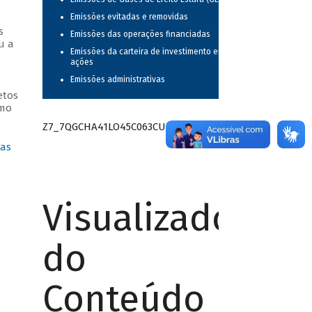
Emissões evitadas e removidas
s
Emissões das operações financiadas
u a
Emissões da carteira de investimento em
ações
Emissões administrativas
etos
smo
Z7_7QGCHA41LO45C063CUTCSU1GT7
das
Visualizador
do
Conteúdo