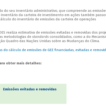
lo do seu
inventário administrativo, que compreende as emissõe
o inventário da carteira de investimento em ações também passo
cálculo do inventário de emissões da carteira de operações
.
ES realiza estimativa de emissões evitadas e removidas dos proj
nas metodologias de
standards
consolidados, como a do Mecani
ção Quadro das Nações Unidas sobre as Mudanças do Clima.
as do cálculo de emissões de GEE financiadas, evitadas e removi
para obter mais detalhes:
Emissões evitadas e removidas