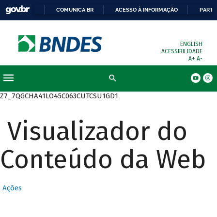
COMUNICA BR
ACESSO À INFORMAÇÃO
PARTI
ENGLISH
ACESSIBILIDADE
A+
A-
Busca
Z7_7QGCHA41LO45C063CUTCSU1GD1
Visualizador do
Conteúdo da Web
Ações