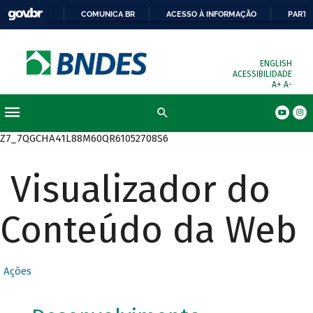
COMUNICA BR
ACESSO À INFORMAÇÃO
PARTI
ENGLISH
ACESSIBILIDADE
A+
A-
Busca
Z7_7QGCHA41L88M60QR61052708S6
Visualizador do
Conteúdo da Web
Ações