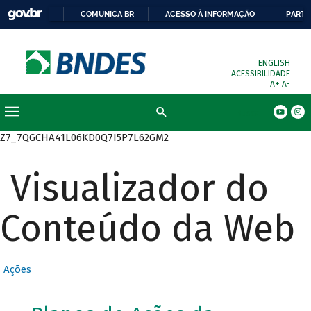
COMUNICA BR
ACESSO À INFORMAÇÃO
PARTI
ENGLISH
ACESSIBILIDADE
A+
A-
Busca
Z7_7QGCHA41L06KD0Q7I5P7L62GM2
Visualizador do
Conteúdo da Web
Ações