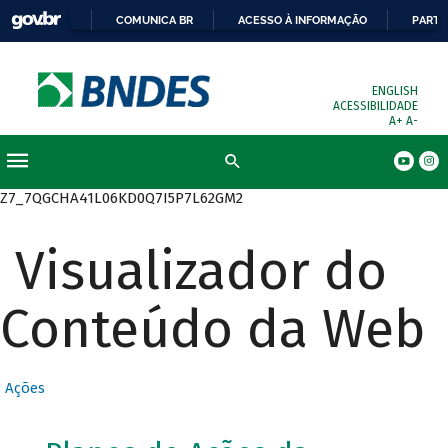
COMUNICA BR
ACESSO À INFORMAÇÃO
PARTI
ENGLISH
ACESSIBILIDADE
A+
A-
Busca
Z7_7QGCHA41L06KD0Q7I5P7L62GM2
Visualizador do
Conteúdo da Web
Ações