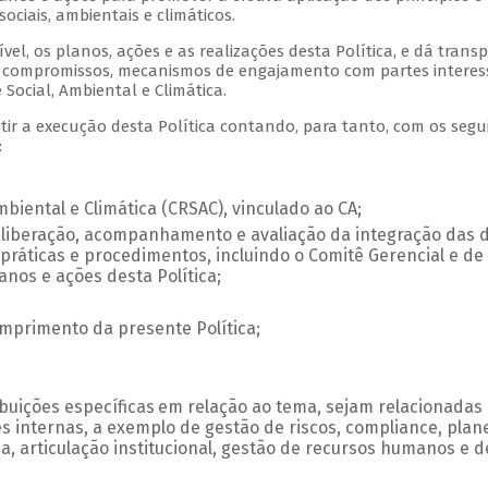
ociais, ambientais e climáticos.
vel, os planos, ações e as realizações desta Política, e dá tran
s ou compromissos, mecanismos de engajamento com partes intere
Social, Ambiental e Climática.
ir a execução desta Política contando, para tanto, com os segu
:
biental e Climática (CRSAC), vinculado ao CA;
eliberação, acompanhamento e avaliação da integração das 
s, práticas e procedimentos, incluindo o Comitê Gerencial e d
nos e ações desta Política;
umprimento da presente Política;
uições específicas em relação ao tema, sejam relacionadas à
des internas, a exemplo de gestão de riscos, compliance, pla
a, articulação institucional, gestão de recursos humanos e