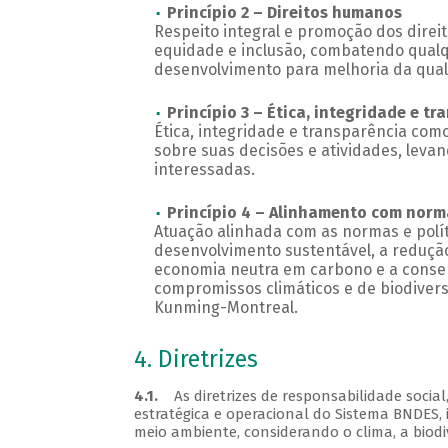
Princípio 2 – Direitos humanos
Respeito integral e promoção dos direi
equidade e inclusão, combatendo qualqu
desenvolvimento para melhoria da qual
Princípio 3 – Ética, integridade e t
Ética, integridade e transparência com
sobre suas decisões e atividades, leva
interessadas.
Princípio 4 – Alinhamento com norma
Atuação alinhada com as normas e polít
desenvolvimento sustentável, a redução
economia neutra em carbono e a conser
compromissos climáticos e de biodivers
Kunming-Montreal.
4. Diretrizes
4.1.
As diretrizes de responsabilidade socia
estratégica e operacional do Sistema BNDES, i
meio ambiente, considerando o clima, a biodi