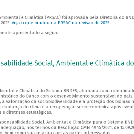
 Ambiental e Climática (PRSAC) foi aprovada pela Diretoria do BN
 2025.
Veja o que mudou na PRSAC na revisão de 2025
.
mente apresentado a seguir.
nsabilidade Social, Ambiental e Climática 
biental e Climática do Sistema BNDES, alinhada com a identidade 
o histórico do Banco com o desenvolvimento sustentável do país,
 a valorização da sociobiodiversidade e a proteção dos biomas n
mudança do clima e a recuperação socioeconômica após eventos
e diretrizes estratégicas.
sponsabilidade Social, Ambiental e Climática para o Sistema BNDE
 adequação, nos termos da Resolução CMN 4945/2021, de 15.09.2
ção, bem como sua relação com as partes interessadas.