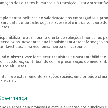
romoção dos direitos humanos e à transição justa e sustent
implementar políticas de valorização dos empregados e pr
 ambiente de trabalho seguro, acessível e inclusivo, pautad
istas.
isponibilizar e aprimorar a oferta de soluções financeiras
e tecnologias inovadoras que impulsionem a transformação soc
ustentável para uma economia neutra em carbono.
s administrativas:
fortalecer requisitos de sustentabilidade 
e fornecedores, contribuindo com a preservação do meio am
 sociais justas.
interna e externamente as ações sociais, ambientais e climá
ma BNDES.
 Governança
os e ações para promover a efetiva aplicação dos princípios e di