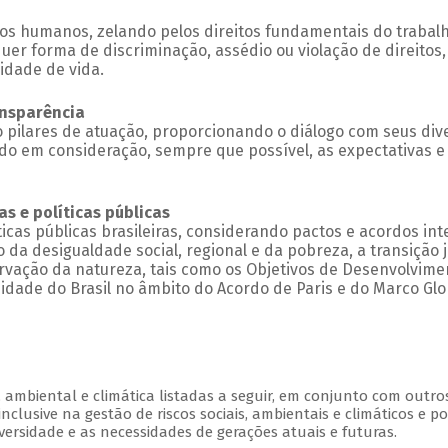
tos humanos, zelando pelos direitos fundamentais do trabalh
er forma de discriminação, assédio ou violação de direitos, 
idade de vida.
ransparência
o pilares de atuação, proporcionando o diálogo com seus div
ndo em consideração, sempre que possível, as expectativas 
s e políticas públicas
icas públicas brasileiras, considerando pactos e acordos i
 da desigualdade social, regional e da pobreza, a transição 
vação da natureza, tais como os Objetivos de Desenvolvime
idade do Brasil no âmbito do Acordo de Paris e do Marco Glo
l, ambiental e climática listadas a seguir, em conjunto com out
nclusive na gestão de riscos sociais, ambientais e climáticos e p
versidade e as necessidades de gerações atuais e futuras.