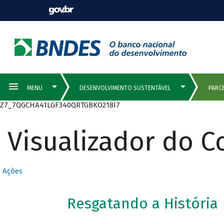
Z7_7QGCHA41LGF340QRTGBKO218I7
Visualizador do 
Ações
Resgatando a História