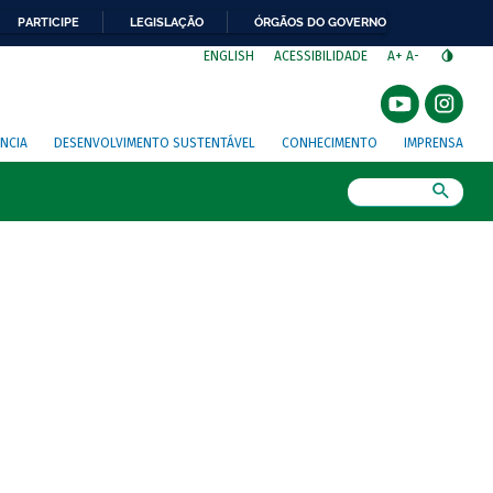
PARTICIPE
LEGISLAÇÃO
ÓRGÃOS DO GOVERNO
⁣
ENGLISH
ACESSIBILIDADE
A+
A-
NCIA
DESENVOLVIMENTO SUSTENTÁVEL
CONHECIMENTO
IMPRENSA
Busca