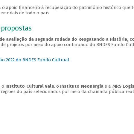
 o apoio financeiro à recuperação do patrimônio histórico que te
memoriais de todo o país.
e propostas
lo de avaliação da segunda rodada do Resgatando a História,
s de projetos por meio do apoio continuado do BNDES Fundo Cul
ação 2022 do BNDES Fundo Cultural
.
, o
Instituto Cultural Vale
, o
Instituto Neonergia
e a
MRS Logí
 regiões do país selecionados por meio da chamada pública real