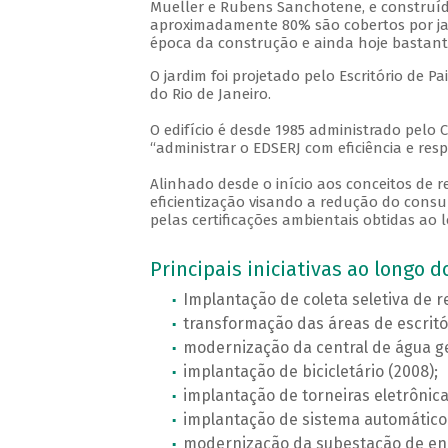
Mueller e Rubens Sanchotene, e construíd
aproximadamente 80% são cobertos por jar
época da construção e ainda hoje bastante
O jardim foi projetado pelo Escritório de 
do Rio de Janeiro.
O edifício é desde 1985 administrado pelo
“administrar o EDSERJ com eficiência e res
Alinhado desde o início aos conceitos d
eficientização visando a redução do cons
pelas certificações ambientais obtidas ao
Principais iniciativas ao longo 
Implantação de coleta seletiva de r
transformação das áreas de escritó
modernização da central de água ge
implantação de bicicletário (2008);
implantação de torneiras eletrônica
implantação de sistema automático d
modernização da subestação de ene