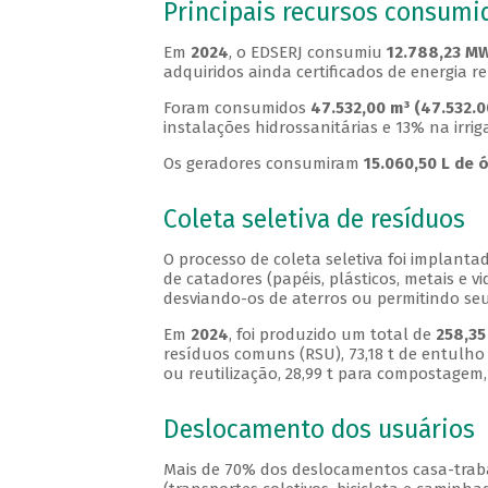
Principais recursos consumi
Em
2024
, o EDSERJ consumiu
12.788,23 MW
adquiridos ainda certificados de energia r
Foram consumidos
47.532,00 m³ (47.532.
instalações hidrossanitárias e 13% na irrig
Os geradores consumiram
15.060,50 L de 
Coleta seletiva de resíduos
O processo de coleta seletiva foi implanta
de catadores (papéis, plásticos, metais e 
desviando-os de aterros ou permitindo seu
Em
2024
, foi produzido um total de
258,35
resíduos comuns (RSU), 73,18 t de entulho (
ou reutilização, 28,99 t para compostagem,
Deslocamento dos usuários
Mais de 70% dos deslocamentos casa-traba