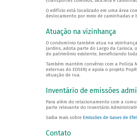
(transportes coletivos, bicicleta e caminha
O edifício está localizado em uma área com 
deslocamento por meio de caminhadas e bic
Atuação na vizinhança
O condomínio também atua na vizinhança d
Jardins, adota parte do Largo da Carioca,
do patrimônio existente, beneficiando tod
Também mantém convênio com a Polícia Mi
externas do EDSERJ e apoia o projeto PopR
situação de rua.
Inventário de emissões admi
Para além do relacionamento com a comun
parte relevante do Inventário Administrat
Saiba mais sobre
Emissões de Gases de Efei
Contato