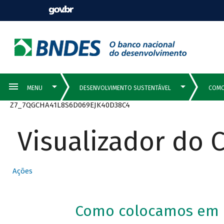
Z7_7QGCHA41L8S6D069EJK40D38C4
Visualizador do
Ações
Como colocamos em pr