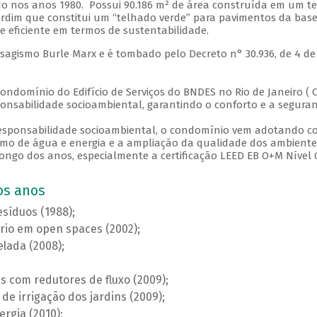
o nos anos 1980. Possui 90.186 m² de área construída em um ter
dim que constitui um “telhado verde” para pavimentos da base 
 eficiente em termos de sustentabilidade.
Paisagismo Burle Marx e é tombado pelo Decreto n° 30.936, de 4 de
 Condomínio do Edifício de Serviços do BNDES no Rio de Janeiro 
ponsabilidade socioambiental, garantindo o conforto e a seguranç
e responsabilidade socioambiental, o condomínio vem adotando
umo de água e energia e a ampliação da qualidade dos ambientes
 longo dos anos, especialmente a certificação LEED EB O+M Nível 
dos anos
esíduos (1988);
rio em open spaces (2002);
lada (2008);
s com redutores de fluxo (2009);
e irrigação dos jardins (2009);
rgia (2010);