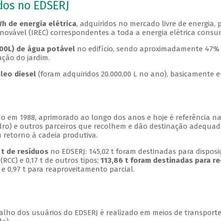
dos no EDSERJ
h de energia elétrica
, adquiridos no mercado livre de energia,
enovável (IREC) correspondentes a toda a energia elétrica consum
000L) de água potável
no edifício, sendo aproximadamente 47% 
ação do jardim.
óleo diesel
(foram adquiridos 20.000,00 L no ano), basicamente 
do em 1988, aprimorado ao longo dos anos e hoje é referência na
vidro) e outros parceiros que recolhem e dão destinação adequada
 retorno à cadeia produtiva.
 t de resíduos
no EDSERJ: 145,02 t foram destinadas para disposiç
RCC) e 0,17 t de outros tipos;
113,86 t foram destinadas para r
 e 0,97 t para reaproveitamento parcial.
lho dos usuários do EDSERJ é realizado em meios de transport