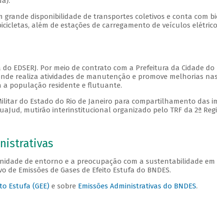
da).
grande disponibilidade de transportes coletivos e conta com bici
icletas, além de estações de carregamento de veículos elétrico
o EDSERJ. Por meio de contrato com a Prefeitura da Cidade do
 onde realiza atividades de manutenção e promove melhorias nas
a a população residente e flutuante.
litar do Estado do Rio de Janeiro para compartilhamento das 
uaJud, mutirão interinstitucional organizado pelo TRF da 2ª Reg
nistrativas
idade de entorno e a preocupação com a sustentabilidade em n
ivo de Emissões de Gases de Efeito Estufa do BNDES.
to Estufa (GEE)
e sobre
Emissões Administrativas do BNDES
.