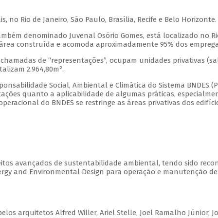
 no Rio de Janeiro, São Paulo, Brasília, Recife e Belo Horizonte.
 também denominado Juvenal Osório Gomes, está localizado no Rio
de área construída e acomoda aproximadamente 95% dos empreg
hamadas de “representações”, ocupam unidades privativas (sala
talizam 2.964,80m².
Responsabilidade Social, Ambiental e Climática do Sistema BNDES (
tações quanto a aplicabilidade de algumas práticas, especialmen
peracional do BNDES se restringe as áreas privativas dos edifíc
tos avançados de sustentabilidade ambiental, tendo sido recon
ergy and Environmental Design para operação e manutenção de e
elos arquitetos Alfred Willer, Ariel Stelle, Joel Ramalho Júnior