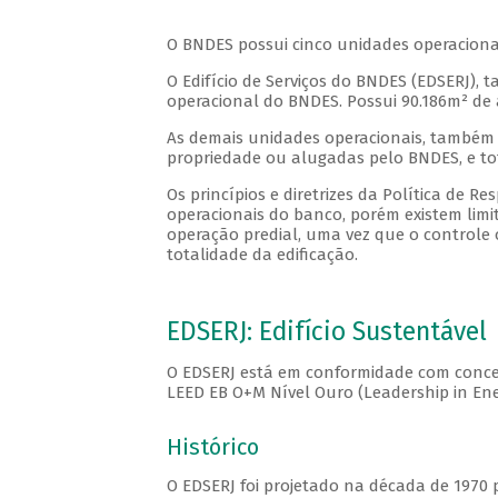
O BNDES possui cinco unidades operacionais,
O Edifício de Serviços do BNDES (EDSERJ),
operacional do BNDES. Possui 90.186m² 
As demais unidades operacionais, também c
propriedade ou alugadas pelo BNDES, e to
Os princípios e diretrizes da Política de 
operacionais do banco, porém existem limi
operação predial, uma vez que o controle o
totalidade da edificação.
EDSERJ: Edifício Sustentável
O EDSERJ está em conformidade com concei
LEED EB O+M Nível Ouro (Leadership in En
Histórico
O EDSERJ foi projetado na década de 1970 p