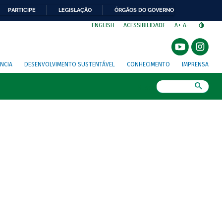
PARTICIPE
LEGISLAÇÃO
ÓRGÃOS DO GOVERNO
⁣
ENGLISH
ACESSIBILIDADE
A+
A-
NCIA
DESENVOLVIMENTO SUSTENTÁVEL
CONHECIMENTO
IMPRENSA
Busca