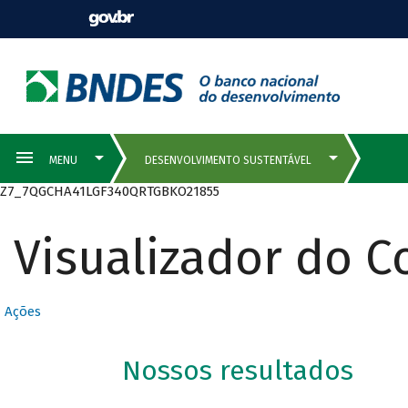
Z7_7QGCHA41LGF340QRTGBKO21855
Visualizador do 
Ações
Nossos resultados