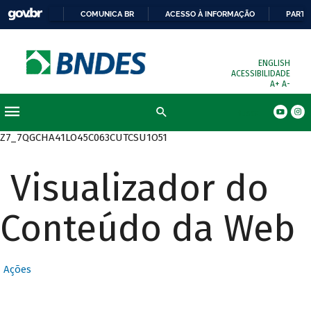
COMUNICA BR
ACESSO À INFORMAÇÃO
PARTI
ENGLISH
ACESSIBILIDADE
A+
A-
Busca
Z7_7QGCHA41LO45C063CUTCSU1O51
Visualizador do
Conteúdo da Web
Ações