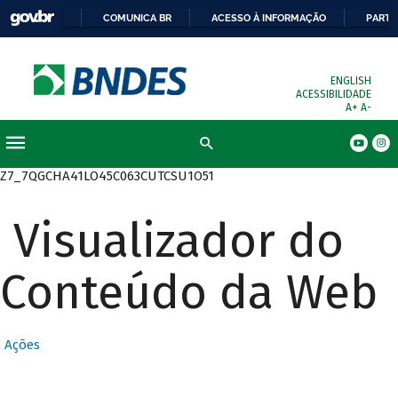
COMUNICA BR
ACESSO À INFORMAÇÃO
PARTI
ENGLISH
ACESSIBILIDADE
A+
A-
Busca
Z7_7QGCHA41LO45C063CUTCSU1O51
Visualizador do
Conteúdo da Web
Ações