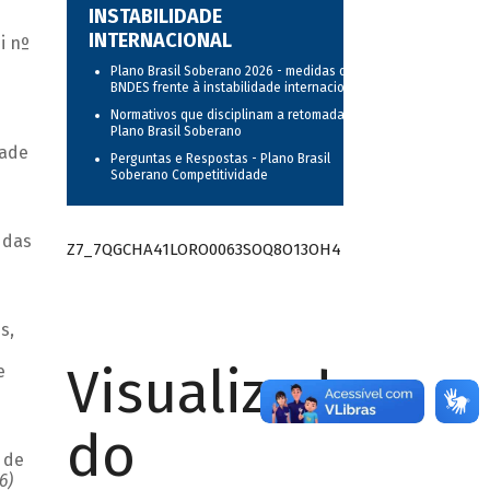
INSTABILIDADE
INTERNACIONAL
i nº
Plano Brasil Soberano 2026 - medidas do
BNDES frente à instabilidade internacional
Normativos que disciplinam a retomada do
Plano Brasil Soberano
dade
Perguntas e Respostas - Plano Brasil
Soberano Competitividade
 das
Z7_7QGCHA41LORO0063SOQ8O13OH4
s,
Visualizador
e
do
 de
6)