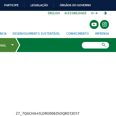
PARTICIPE
LEGISLAÇÃO
ÓRGÃOS DO GOVERNO
⁣
ENGLISH
ACESSIBILIDADE
A+
A-
NCIA
DESENVOLVIMENTO SUSTENTÁVEL
CONHECIMENTO
IMPRENSA
Busca
Z7_7QGCHA41LORO0063SOQ8O13O17