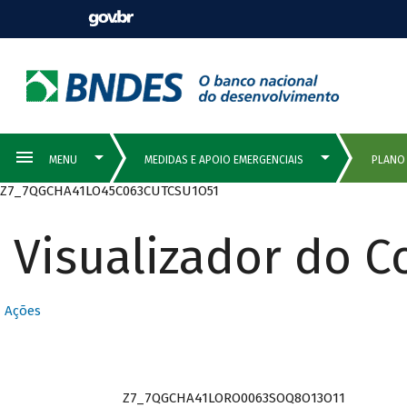
Z7_7QGCHA41LO45C063CUTCSU1O51
Visualizador do 
Ações
Z7_7QGCHA41LORO0063SOQ8O13O11