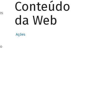
Conteúdo
os
da Web
Ações
to