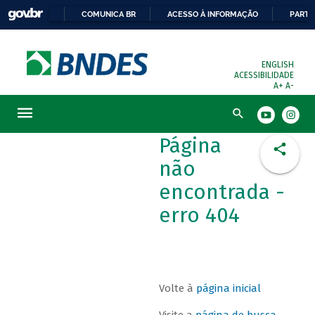
COMUNICA BR
ACESSO À INFORMAÇÃO
PARTI
ENGLISH
ACESSIBILIDADE
A+
A-
Busca
Página
não
encontrada -
erro 404
Volte à
página inicial
Visite a
página de busca