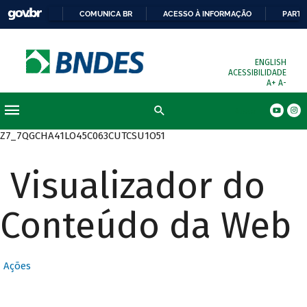
COMUNICA BR
ACESSO À INFORMAÇÃO
PARTI
ENGLISH
ACESSIBILIDADE
A+
A-
Busca
Z7_7QGCHA41LO45C063CUTCSU1O51
Visualizador do
Conteúdo da Web
Ações