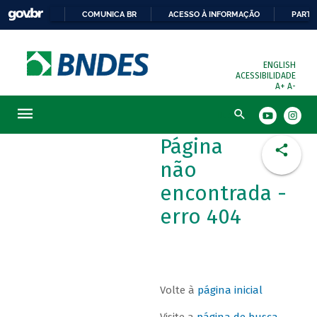
COMUNICA BR
ACESSO À INFORMAÇÃO
PARTI
ENGLISH
ACESSIBILIDADE
A+
A-
Busca
Página
não
encontrada -
erro 404
Volte à
página inicial
Visite a
página de busca