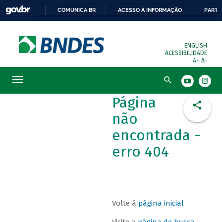
COMUNICA BR
ACESSO À INFORMAÇÃO
PARTI
ENGLISH
ACESSIBILIDADE
A+
A-
Busca
Página
não
encontrada -
erro 404
Volte à
página inicial
Visite a
página de busca