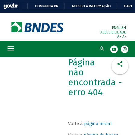
COMUNICA BR
ACESSO À INFORMAÇÃO
PARTI
ENGLISH
ACESSIBILIDADE
A+
A-
Busca
Página
não
encontrada -
erro 404
Volte à
página inicial
Visite a
página de busca