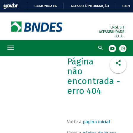
COMUNICA BR
ACESSO À INFORMAÇÃO
PARTI
ENGLISH
ACESSIBILIDADE
A+
A-
Busca
Página
não
encontrada -
erro 404
Volte à
página inicial
Visite a
página de busca