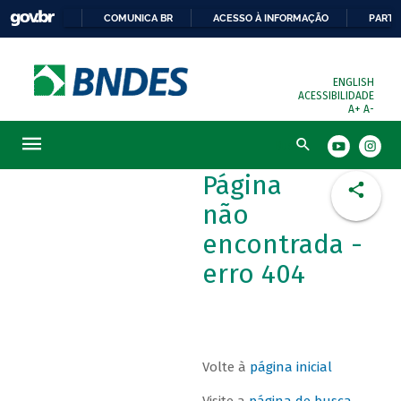
COMUNICA BR
ACESSO À INFORMAÇÃO
PARTI
ENGLISH
ACESSIBILIDADE
A+
A-
Busca
Página
não
encontrada -
erro 404
Volte à
página inicial
Visite a
página de busca