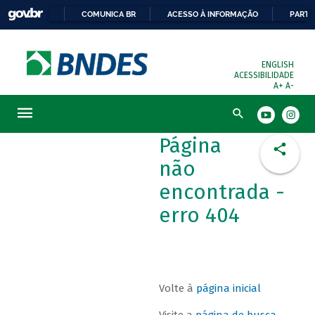
COMUNICA BR
ACESSO À INFORMAÇÃO
PARTI
ENGLISH
ACESSIBILIDADE
A+
A-
Busca
Página
não
encontrada -
erro 404
Volte à
página inicial
Visite a
página de busca