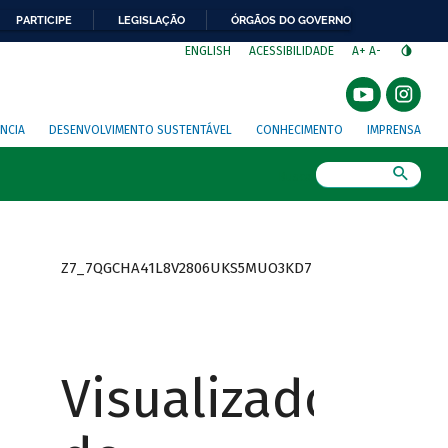
PARTICIPE
LEGISLAÇÃO
ÓRGÃOS DO GOVERNO
⁣
ENGLISH
ACESSIBILIDADE
A+
A-
NCIA
DESENVOLVIMENTO SUSTENTÁVEL
CONHECIMENTO
IMPRENSA
Busca
Z7_7QGCHA41L8V2806UKS5MUO3KD7
Visualizador