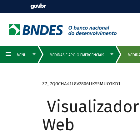
Z7_7QGCHA41L8V2806UKS5MUO3KD1
Visualizado
Web