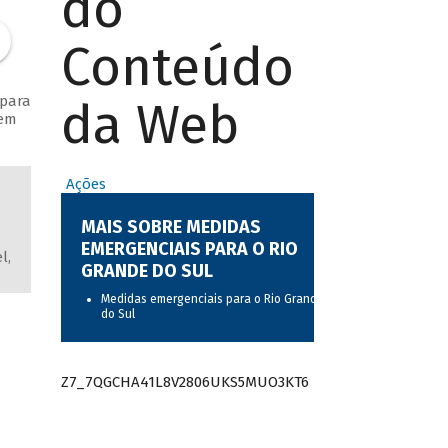
do
Conteúdo
 para
da Web
 em
Ações
MAIS SOBRE MEDIDAS
EMERGENCIAIS PARA O RIO
l,
GRANDE DO SUL
Medidas emergenciais para o Rio Grande
do Sul
Z7_7QGCHA41L8V2806UKS5MUO3KT6