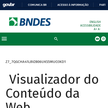
COMUNICA BR
ACESSO À INFORMAÇÃO
PARTI
ENGLISH
ACESSIBILIDADE
A+
A-
Busca
Z7_7QGCHA41L8V2806UKS5MUO3KD1
Visualizador do
Conteúdo da
Web