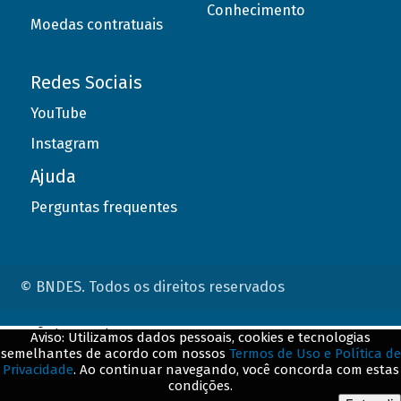
Conhecimento
Moedas contratuais
Redes Sociais
YouTube
Instagram
Ajuda
Perguntas frequentes
© BNDES. Todos os direitos reservados
ConteÃºdo complementar
Aviso: Utilizamos dados pessoais, cookies e tecnologias
semelhantes de acordo com nossos
Termos de Uso e Política de
${title}
${badge}
Privacidade
. Ao continuar navegando, você concorda com estas
condições.
${loading}