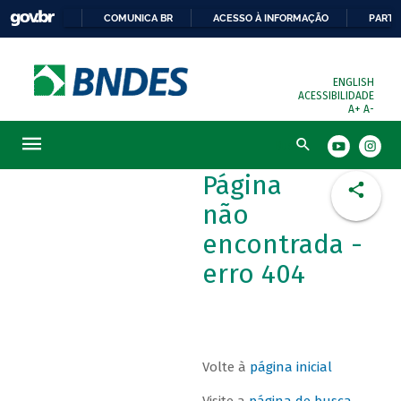
COMUNICA BR
ACESSO À INFORMAÇÃO
PARTI
ENGLISH
ACESSIBILIDADE
A+
A-
Busca
Página
não
encontrada -
erro 404
Volte à
página inicial
Visite a
página de busca