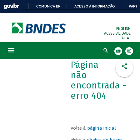
COMUNICA BR
ACESSO À INFORMAÇÃO
PARTI
ENGLISH
ACESSIBILIDADE
A+
A-
Busca
Página
não
encontrada -
erro 404
Volte à
página inicial
Visite a
página de busca