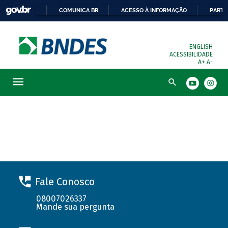
COMUNICA BR
ACESSO À INFORMAÇÃO
PARTI
ENGLISH
ACESSIBILIDADE
A+
A-
Busca
Solicite seu financiamento
Fale Conosco
08007026337
Mande sua pergunta