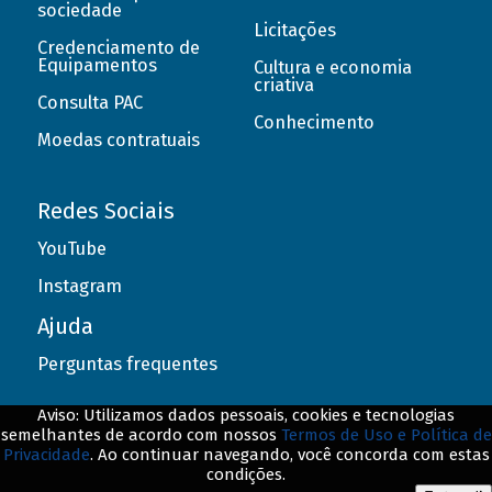
sociedade
Licitações
Credenciamento de
Equipamentos
Cultura e economia
criativa
Consulta PAC
Conhecimento
Moedas contratuais
Redes Sociais
YouTube
Instagram
Ajuda
Perguntas frequentes
Aviso: Utilizamos dados pessoais, cookies e tecnologias
semelhantes de acordo com nossos
Termos de Uso e Política de
Privacidade
. Ao continuar navegando, você concorda com estas
© BNDES. Todos os direitos reservados
condições.