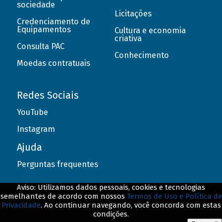
sociedade
Licitações
Credenciamento de
Equipamentos
Cultura e economia
criativa
Consulta PAC
Conhecimento
Moedas contratuais
Redes Sociais
YouTube
Instagram
Ajuda
Perguntas frequentes
Aviso: Utilizamos dados pessoais, cookies e tecnologias
semelhantes de acordo com nossos
Termos de Uso e Política de
Privacidade
. Ao continuar navegando, você concorda com estas
© BNDES. Todos os direitos reservados
condições.