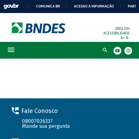
COMUNICA BR
ACESSO À INFORMAÇÃO
PARTI
ENGLISH
ACESSIBILIDADE
A+
A-
Busca
Solicite seu financiamento
Fale Conosco
08007026337
Mande sua pergunta