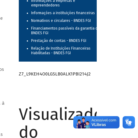
Informações a empresas e
empreendedores
Informações a instituições financeiras
de
Normativos e circulares - BNDES FGI
Financiamentos passíveis da garantia do
BNDES FGI
Prestação de contas - BNDES FGI
Relação de Instituições Financeiras
Habilitadas - BNDES FGI
os
Z7_L9KEH4O0LGSLB0ALK1PBI214J2
a à
Visualizador
do
as