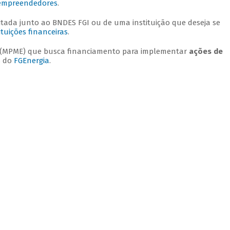
 empreendedores
.
litada junto ao BNDES FGI ou de uma instituição que deseja se
tuições financeiras
.
a (MPME) que busca financiamento para implementar
ações de
s do
FGEnergia
.