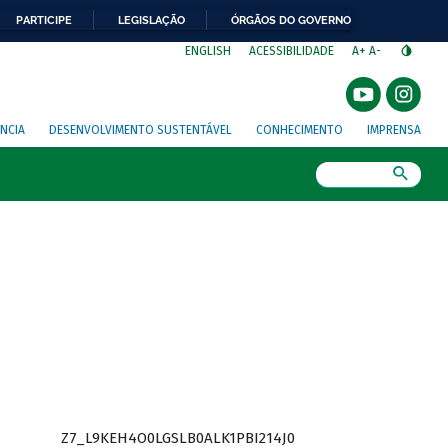
PARTICIPE
LEGISLAÇÃO
ÓRGÃOS DO GOVERNO
⁣
ENGLISH
ACESSIBILIDADE
A+
A-
NCIA
DESENVOLVIMENTO SUSTENTÁVEL
CONHECIMENTO
IMPRENSA
Busca
Z7_L9KEH4O0LGSLB0ALK1PBI214J0