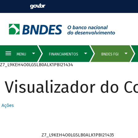
Z7_L9KEH4O0LGSLB0ALK1PBI21434
Visualizador do 
Ações
Z7_L9KEH4O0LGSLB0ALK1PBI21435