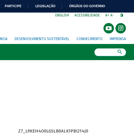
PARTICIPE
LEGISLAÇÃO
ÓRGÃOS DO GOVERNO
⁣
ENGLISH
ACESSIBILIDADE
A+
A-
NCIA
DESENVOLVIMENTO SUSTENTÁVEL
CONHECIMENTO
IMPRENSA
Busca
Z7_L9KEH4O0LGSLB0ALK1PBI214J0