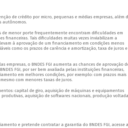
enção de crédito por micro, pequenas e médias empresas, além 
os autônomos.
es de menor porte frequentemente encontram dificuldades em
es financeiras. Tais dificuldades muitas vezes inviabilizam a
 levam à aprovação de um financiamento em condições menos
iáveis como os prazos de carência e amortização, taxa de juros e
elas empresas, o BNDES FGI aumenta as chances de aprovação d
 BNDES FGI, por ser bem avaliada pelas instituições financeiras,
iamento em melhores condições, por exemplo: com prazos mais
é mesmo com menores taxas de juros.
mentos: capital de giro, aquisição de máquinas e equipamentos
 produtivas, aquisição de softwares nacionais, produção voltad
iamento e pretende contratar a garantia do BNDES FGI, acesse 