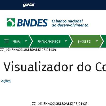
Z7_L9KEH4O0LGSLB0ALK1PBI21434
Visualizador do 
Ações
Z7_L9KEH4O0LGSLB0ALK1PBI21435