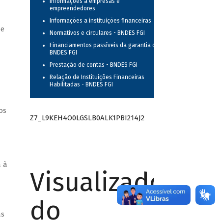
Informações a empresas e
empreendedores
Informações a instituições financeiras
de
Normativos e circulares - BNDES FGI
Financiamentos passíveis da garantia do
BNDES FGI
Prestação de contas - BNDES FGI
Relação de Instituições Financeiras
Habilitadas - BNDES FGI
os
Z7_L9KEH4O0LGSLB0ALK1PBI214J2
a à
Visualizador
do
as