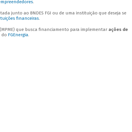
 empreendedores
.
litada junto ao BNDES FGI ou de uma instituição que deseja se
tuições financeiras
.
a (MPME) que busca financiamento para implementar
ações de
s do
FGEnergia
.