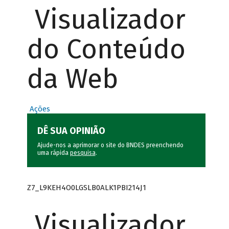
Visualizador
do Conteúdo
da Web
Ações
DÊ SUA OPINIÃO
Ajude-nos a aprimorar o site do BNDES preenchendo
uma rápida
pesquisa
.
Z7_L9KEH4O0LGSLB0ALK1PBI214J1
Visualizador