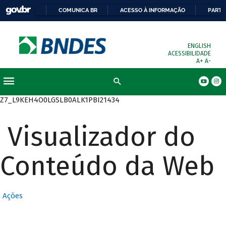
COMUNICA BR
ACESSO À INFORMAÇÃO
PARTI
ENGLISH
ACESSIBILIDADE
A+
A-
Busca
Z7_L9KEH4O0LGSLB0ALK1PBI21434
Visualizador do
Conteúdo da Web
Ações