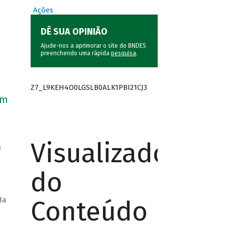
Ações
DÊ SUA OPINIÃO
Ajude-nos a aprimorar o site do BNDES
preenchendo uma rápida
pesquisa
.
Z7_L9KEH4O0LGSLB0ALK1PBI21CJ3
om
Visualizador
à
do
Conteúdo
da