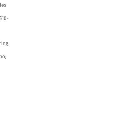
des
510-
ing,
po;