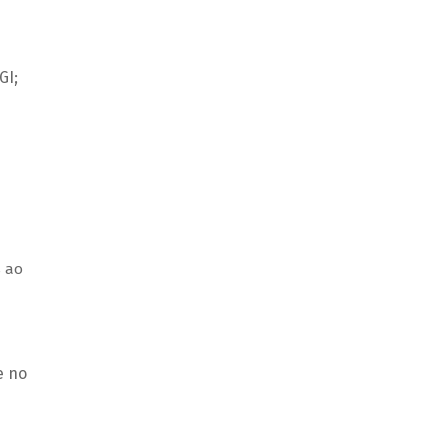
GI;
s ao
e no