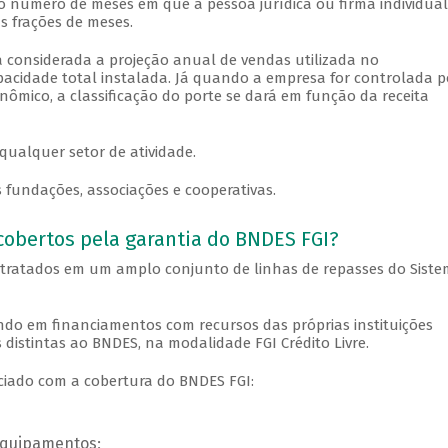
ao número de meses em que a pessoa jurídica ou firma individual
s frações de meses.
 considerada a projeção anual de vendas utilizada no
cidade total instalada. Já quando a empresa for controlada p
mico, a classificação do porte se dará em função da receita
 qualquer setor de atividade.
 fundações, associações e cooperativas.
obertos pela garantia do BNDES FGI?
ntratados em um amplo conjunto de linhas de repasses do Sist
ndo em financiamentos com recursos das próprias instituições
 distintas ao BNDES, na modalidade FGI Crédito Livre.
ciado com a cobertura do BNDES FGI:
equipamentos;