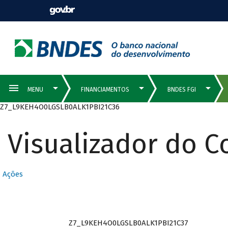
Z7_L9KEH4O0LGSLB0ALK1PBI21C36
Visualizador do 
Ações
Z7_L9KEH4O0LGSLB0ALK1PBI21C37