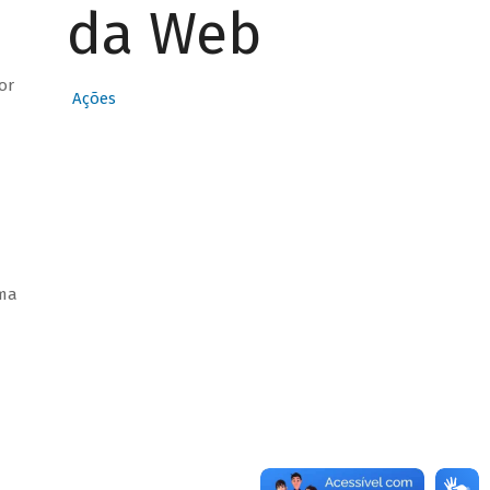
da Web
or
Ações
ema