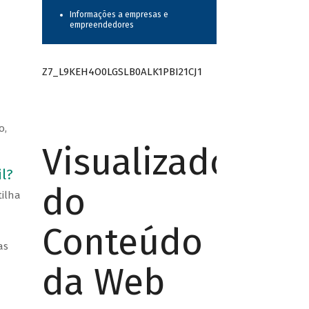
Informações a empresas e
empreendedores
Z7_L9KEH4O0LGSLB0ALK1PBI21CJ1
o,
Visualizador
l?
do
ilha
Conteúdo
as
da Web