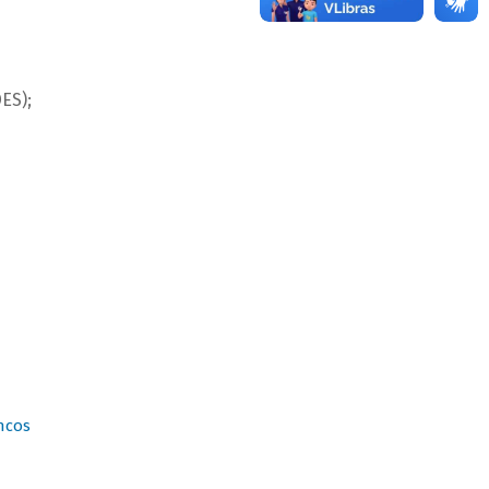
ES);
ncos