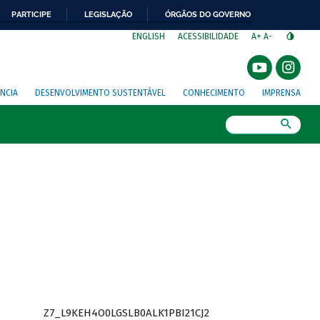
PARTICIPE
LEGISLAÇÃO
ÓRGÃOS DO GOVERNO
⁣
ENGLISH
ACESSIBILIDADE
A+
A-
NCIA
DESENVOLVIMENTO SUSTENTÁVEL
CONHECIMENTO
IMPRENSA
Busca
Z7_L9KEH4O0LGSLB0ALK1PBI21CJ2