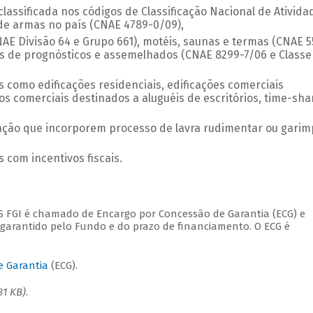
assificada nos códigos de Classificação Nacional de Ativida
de armas no país (CNAE 4789-0/09),
NAE Divisão 64 e Grupo 661), motéis, saunas e termas (CNAE 5
os de prognósticos e assemelhados (CNAE 8299-7/06 e Classe
 como edificações residenciais, edificações comerciais
comerciais destinados a aluguéis de escritórios, time-shar
ção que incorporem processo de lavra rudimentar ou garim
 com incentivos fiscais.
S FGI é chamado de Encargo por Concessão de Garantia (ECG) e
garantido pelo Fundo e do prazo de financiamento. O ECG é
e Garantia
(ECG).
81 KB)
.