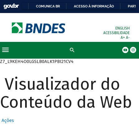
COMUNICA BR
ACESSO À INFORMAÇÃO
PARTI
ENGLISH
ACESSIBILIDADE
A+
A-
Busca
Z7_L9KEH4O0LGSLB0ALK1PBI21CV4
Visualizador do
Conteúdo da Web
Ações