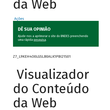
da Web
Ações
DÊ SUA OPINIÃO
Ajude-nos a aprimorar o site do BNDES preenchendo
uma rápida
pesquisa
.
Z7_L9KEH4O0LGSLB0ALK1PBI21S01
Visualizador
do Conteúdo
da Web