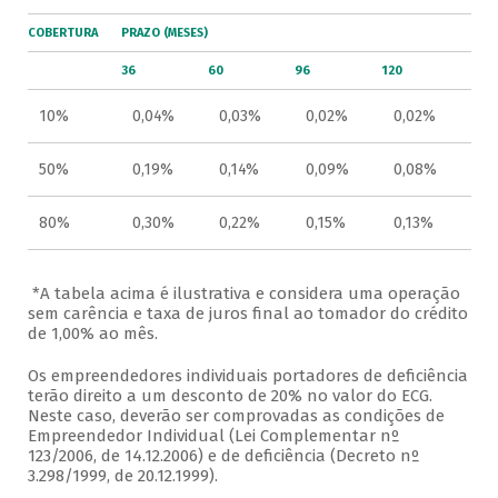
COBERTURA
PRAZO (MESES)
36
60
96
120
10%
0,04%
0,03%
0,02%
0,02%
50%
0,19%
0,14%
0,09%
0,08%
80%
0,30%
0,22%
0,15%
0,13%
*A tabela acima é ilustrativa e considera uma operação
sem carência e taxa de juros final ao tomador do crédito
de 1,00% ao mês.
Os empreendedores individuais portadores de deficiência
terão direito a um desconto de 20% no valor do ECG.
Neste caso, deverão ser comprovadas as condições de
Empreendedor Individual (Lei Complementar nº
123/2006, de 14.12.2006) e de deficiência (Decreto nº
3.298/1999, de 20.12.1999).