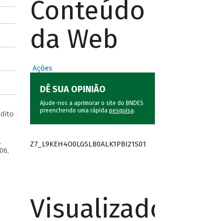
Conteúdo
da Web
Ações
DÊ SUA OPINIÃO
Ajude-nos a aprimorar o site do BNDES
preenchendo uma rápida
pesquisa
.
dito
.
Z7_L9KEH4O0LGSLB0ALK1PBI21S01
06,
Visualizador