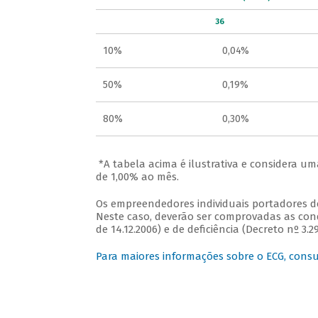
36
10%
0,04%
50%
0,19%
80%
0,30%
*A tabela acima é ilustrativa e considera um
de 1,00% ao mês.
Os empreendedores individuais portadores de
Neste caso, deverão ser comprovadas as con
de 14.12.2006) e de deficiência (Decreto nº 3.29
Para maiores informações sobre o ECG, cons