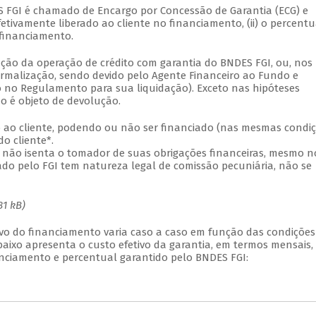
S FGI é chamado de Encargo por Concessão de Garantia (ECG) e
efetivamente liberado ao cliente no financiamento, (ii) o percentu
o financiamento.
ação da operação de crédito com garantia do BNDES FGI, ou, nos
rmalização, sendo devido pelo Agente Financeiro ao Fundo e
o no Regulamento para sua liquidação). Exceto nas hipóteses
o é objeto de devolução.
o ao cliente, podendo ou não ser financiado (nas mesmas condi
do cliente*.
 e não isenta o tomador de suas obrigações financeiras, mesmo n
ado pelo FGI tem natureza legal de comissão pecuniária, não se
81 kB)
ivo do financiamento varia caso a caso em função das condições
ixo apresenta o custo efetivo da garantia, em termos mensais,
nciamento e percentual garantido pelo BNDES FGI: