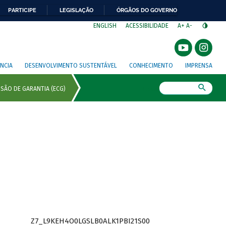
PARTICIPE
LEGISLAÇÃO
ÓRGÃOS DO GOVERNO
⁣
ENGLISH
ACESSIBILIDADE
A+
A-
NCIA
DESENVOLVIMENTO SUSTENTÁVEL
CONHECIMENTO
IMPRENSA
Busca
Z7_L9KEH4O0LGSLB0ALK1PBI21S00