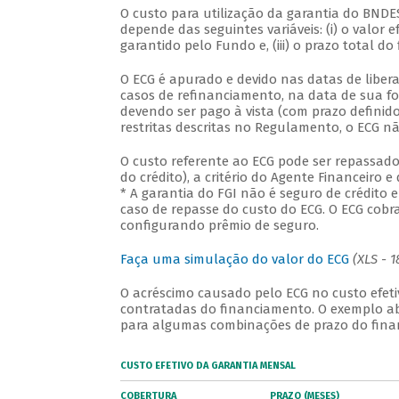
O custo para utilização da garantia do BNDE
depende das seguintes variáveis: (i) o valor 
garantido pelo Fundo e, (iii) o prazo total d
O ECG é apurado e devido nas datas de liber
casos de refinanciamento, na data de sua fo
devendo ser pago à vista (com prazo definid
restritas descritas no Regulamento, o ECG nã
O custo referente ao ECG pode ser repassad
do crédito), a critério do Agente Financeiro e 
* A garantia do FGI não é seguro de crédito
caso de repasse do custo do ECG. O ECG cobr
configurando prêmio de seguro.
Faça uma simulação do valor do ECG
(XLS - 1
O acréscimo causado pelo ECG no custo efet
contratadas do financiamento. O exemplo aba
para algumas combinações de prazo do fina
CUSTO EFETIVO DA GARANTIA MENSAL
COBERTURA
PRAZO (MESES)