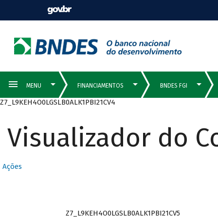
Z7_L9KEH4O0LGSLB0ALK1PBI21CV4
Visualizador do 
Ações
Z7_L9KEH4O0LGSLB0ALK1PBI21CV5