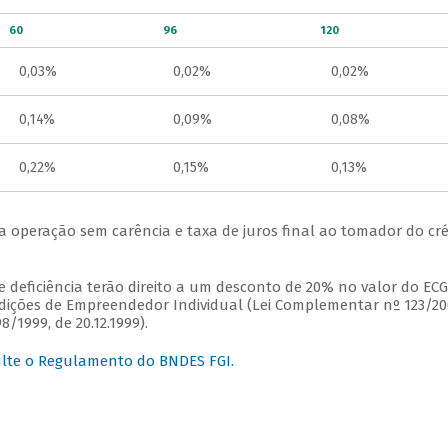
60
96
120
0,03%
0,02%
0,02%
0,14%
0,09%
0,08%
0,22%
0,15%
0,13%
a operação sem carência e taxa de juros final ao tomador do cré
 deficiência terão direito a um desconto de 20% no valor do ECG
dições de Empreendedor Individual (Lei Complementar nº 123/20
8/1999, de 20.12.1999).
ulte o Regulamento do BNDES FGI.