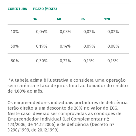
COBERTURA
PRAZO (MESES)
36
60
96
120
10%
0,04%
0,03%
0,02%
0,02%
50%
0,19%
0,14%
0,09%
0,08%
80%
0,30%
0,22%
0,15%
0,13%
*A tabela acima é ilustrativa e considera uma operação
sem carência e taxa de juros final ao tomador do crédito
de 1,00% ao mês.
Os empreendedores individuais portadores de deficiência
terão direito a um desconto de 20% no valor do ECG.
Neste caso, deverão ser comprovadas as condições de
Empreendedor Individual (Lei Complementar nº
123/2006, de 14.12.2006) e de deficiência (Decreto nº
3.298/1999, de 20.12.1999).