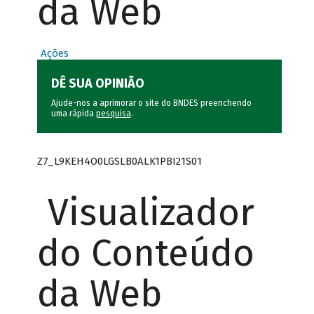
da Web
Ações
DÊ SUA OPINIÃO
Ajude-nos a aprimorar o site do BNDES preenchendo
uma rápida
pesquisa
.
Z7_L9KEH4O0LGSLB0ALK1PBI21S01
Visualizador
do Conteúdo
da Web