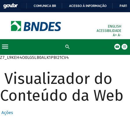
COMUNICA BR
ACESSO À INFORMAÇÃO
PARTI
ENGLISH
ACESSIBILIDADE
A+
A-
Busca
Z7_L9KEH4O0LGSLB0ALK1PBI21CV4
Visualizador do
Conteúdo da Web
Ações