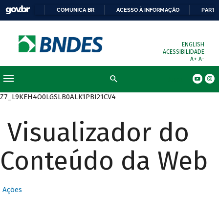
COMUNICA BR
ACESSO À INFORMAÇÃO
PARTI
ENGLISH
ACESSIBILIDADE
A+
A-
Busca
Z7_L9KEH4O0LGSLB0ALK1PBI21CV4
Visualizador do
Conteúdo da Web
Ações