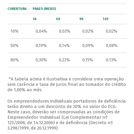
COBERTURA
PRAZO (MESES)
36
60
96
120
10%
0,04%
0,03%
0,02%
0,02%
50%
0,19%
0,14%
0,09%
0,08%
80%
0,30%
0,22%
0,15%
0,13%
*A tabela acima é ilustrativa e considera uma operação
sem carência e taxa de juros final ao tomador do crédito
de 1,00% ao mês.
Os empreendedores individuais portadores de deficiência
terão direito a um desconto de 20% no valor do ECG.
Neste caso, deverão ser comprovadas as condições de
Empreendedor Individual (Lei Complementar nº
123/2006, de 14.12.2006) e de deficiência (Decreto nº
3.298/1999, de 20.12.1999).