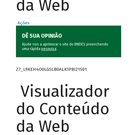
da Web
Ações
DÊ SUA OPINIÃO
Ajude-nos a aprimorar o site do BNDES preenchendo
uma rápida
pesquisa
.
Z7_L9KEH4O0LGSLB0ALK1PBI21S01
Visualizador
do Conteúdo
da Web