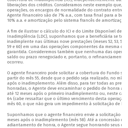
liberações dos créditos. Consideramos neste exemplo que, p
operações, os encargos de normalidade do contrato entre B
Agente Financeiro são de 7% a.a., com taxa final para a bene
10% a.a. e amortização pelo sistema francês de amortização.
A fim de ilustrar o cálculo do ICI e do Limite Disponível de C
Inadimplência (LDC), suponhamos que a beneficiária se tor
inadimplente nas últimas nove prestações (meses 52, 53, 54, 55,
59 e 60) em uma das operações componentes da mesma ces
garantida. Consideremos também que nenhuma das operaçõ
saldo ou prazo renegociado e, portanto, o refinanciamento
ocorreu.
O agente financeiro pode solicitar a cobertura do Fundo so
partir do mês 55, desde que o pedido seja realizado, no mínim
após o inadimplemento. Além disso, para ter todas as prest
honradas, o Agente deve encaminhar o pedido de honra ao
até 12 meses após o primeiro inadimplemento ou, neste caso
64 (cabe ressaltar que o último vencimento desta operação 
mês 60, o que não gera um impedimento à solicitação de hon
Suponhamos que o agente financeiro envie a solicitação de 
meses após o inadimplemento (mês 58). Até a concessão do
adiantamento de honra, o Agente segue honrando seus co