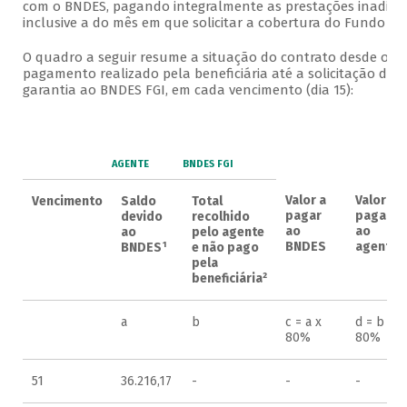
com o BNDES, pagando integralmente as prestações inadimp
inclusive a do mês em que solicitar a cobertura do Fundo (mê
O quadro a seguir resume a situação do contrato desde o ú
pagamento realizado pela beneficiária até a solicitação de 
garantia ao BNDES FGI, em cada vencimento (dia 15):
AGENTE
BNDES FGI
Valor a
Valor a
Vencimento
Saldo
Total
pagar
pagar
devido
recolhido
ao
ao
ao
pelo agente
BNDES
agente
BNDES¹
e não pago
pela
beneficiária²
a
b
c = a x
d = b x
80%
80%
51
36.216,17
-
-
-