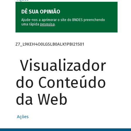
DÊ SUA OPINIÃO
Ajude-nos a aprimorar o site do BNDES preenchendo
uma rápida
pesquisa
.
Z7_L9KEH4O0LGSLB0ALK1PBI21S01
Visualizador
do Conteúdo
da Web
Ações