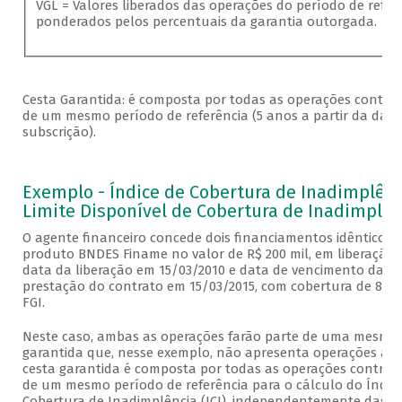
VGL = Valores liberados das operações do período de refer
ponderados pelos percentuais da garantia outorgada.
Cesta Garantida: é composta por todas as operações contra
de um mesmo período de referência (5 anos a partir da data
subscrição).
Exemplo - Índice de Cobertura de Inadimplênci
Limite Disponível de Cobertura de Inadimplên
O agente financeiro concede dois financiamentos idênticos 
produto BNDES Finame no valor de R$ 200 mil, em liberação 
data da liberação em 15/03/2010 e data de vencimento da ú
prestação do contrato em 15/03/2015, com cobertura de 80
FGI.
Neste caso, ambas as operações farão parte de uma mesma 
garantida que, nesse exemplo, não apresenta operações adi
cesta garantida é composta por todas as operações contrat
de um mesmo período de referência para o cálculo do Índic
Cobertura de Inadimplência (ICI), independentemente das d