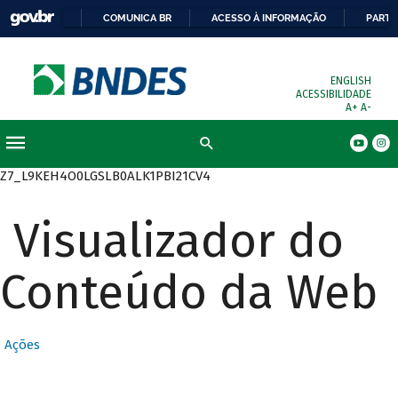
COMUNICA BR
ACESSO À INFORMAÇÃO
PARTI
ENGLISH
ACESSIBILIDADE
A+
A-
Busca
Z7_L9KEH4O0LGSLB0ALK1PBI21CV4
Visualizador do
Conteúdo da Web
Ações