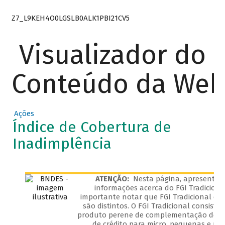
Z7_L9KEH4O0LGSLB0ALK1PBI21CV5
Visualizador do
Conteúdo da We
Ações
Índice de Cobertura de
Inadimplência
ATENÇÃO:
Nesta página, apresenta
informações acerca do FGI Tradicional
importante notar que FGI Tradicional e F
são distintos. O FGI Tradicional consist
produto perene de complementação de g
de crédito para micro, pequenas e mé