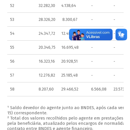
52
32.282,30
4.138,64
-
-
53
28.326,20
8.300,67
-
-
54
24.347,72
12.486,24
-
-
55
20.346,75
16.695,48
-
-
56
16.323,16
20.928,51
-
-
57
12.276,82
25.185,48
-
-
58
8.207,60
29.466,52
6.566,08
23.573,21
¹ Saldo devedor do agente junto ao BNDES, após cada venci
15) correspondente.
² Total dos valores recolhidos pelo agente em prestações in
pela beneficiária, atualizado pelos encargos de normalidad
contrato entre BNDES e agente financeiro.