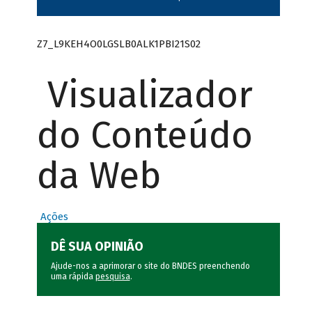
Z7_L9KEH4O0LGSLB0ALK1PBI21S02
Visualizador
do Conteúdo
da Web
Ações
DÊ SUA OPINIÃO
Ajude-nos a aprimorar o site do BNDES preenchendo
uma rápida
pesquisa
.