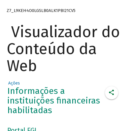
Z7_L9KEH4O0LGSLB0ALK1PBI21CV5
Visualizador do
Conteúdo da
Web
Ações
Informações a
instituições financeiras
habilitadas
Portal FGI