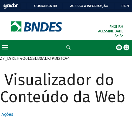
COMUNICA BR
ACESSO À INFORMAÇÃO
PARTI
ENGLISH
ACESSIBILIDADE
A+
A-
Busca
Z7_L9KEH4O0LGSLB0ALK1PBI21CV4
Visualizador do
Conteúdo da Web
Ações