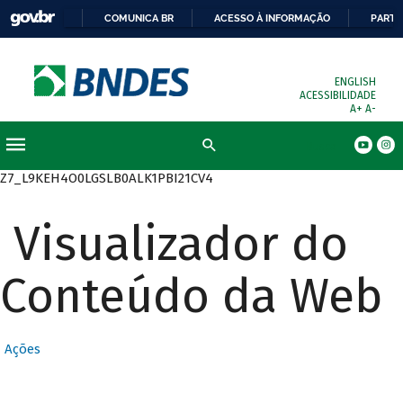
COMUNICA BR
ACESSO À INFORMAÇÃO
PARTI
ENGLISH
ACESSIBILIDADE
A+
A-
Busca
Z7_L9KEH4O0LGSLB0ALK1PBI21CV4
Visualizador do
Conteúdo da Web
Ações