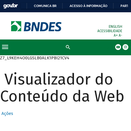
COMUNICA BR
ACESSO À INFORMAÇÃO
PARTI
ENGLISH
ACESSIBILIDADE
A+
A-
Busca
Z7_L9KEH4O0LGSLB0ALK1PBI21CV4
Visualizador do
Conteúdo da Web
Ações