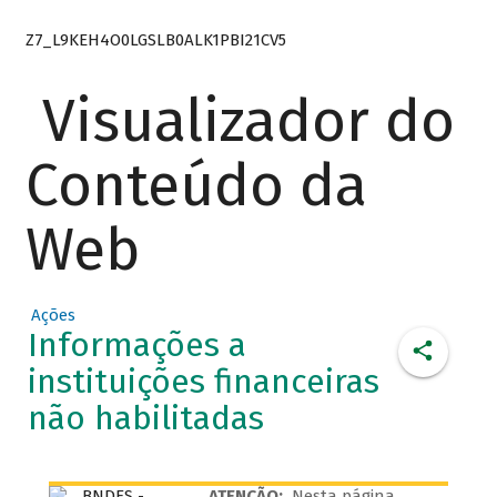
Z7_L9KEH4O0LGSLB0ALK1PBI21CV5
Visualizador do
Conteúdo da
Web
Ações
Informações a
instituições financeiras
não habilitadas
ATENÇÃO:
Nesta página,