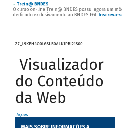
Trein@ BNDES
O curso on-line Trein@ BNDES possui agora um módul
dedicado exclusivamente ao BNDES FGI.
Inscreva-se
.
Z7_L9KEH4O0LGSLB0ALK1PBI21S00
Visualizador
do Conteúdo
da Web
Ações
MAIS SOBRE INFORMAÇÕES A