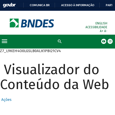
COMUNICA BR
ACESSO À INFORMAÇÃO
PARTI
ENGLISH
ACESSIBILIDADE
A+
A-
Busca
Z7_L9KEH4O0LGSLB0ALK1PBI21CV4
Visualizador do
Conteúdo da Web
Ações