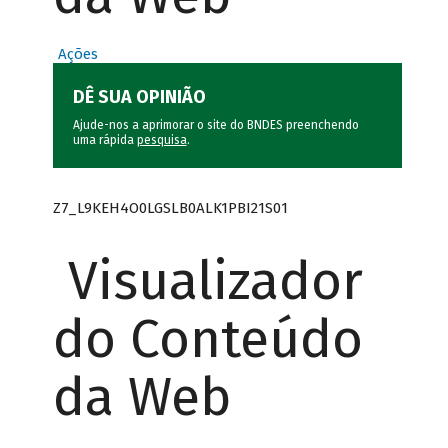
Ações
DÊ SUA OPINIÃO
Ajude-nos a aprimorar o site do BNDES preenchendo
uma rápida
pesquisa
.
Z7_L9KEH4O0LGSLB0ALK1PBI21S01
Visualizador
do Conteúdo
da Web