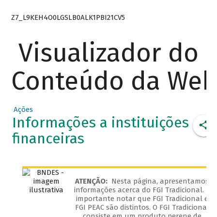
Z7_L9KEH4O0LGSLB0ALK1PBI21CV5
Visualizador do
Conteúdo da We
Ações
Informações a instituições
financeiras
ATENÇÃO:
Nesta página, apresentamos
informações acerca do FGI Tradicional. É
importante notar que FGI Tradicional e
FGI PEAC são distintos. O FGI Tradicional
consiste em um produto perene de