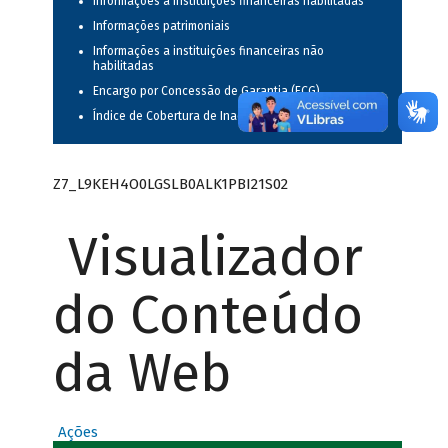
Informações a instituições financeiras habilitadas
Informações patrimoniais
Informações a instituições financeiras não
habilitadas
Encargo por Concessão de Garantia (ECG)
Índice de Cobertura de Inadimplência
Z7_L9KEH4O0LGSLB0ALK1PBI21S02
Visualizador
do Conteúdo
da Web
Ações