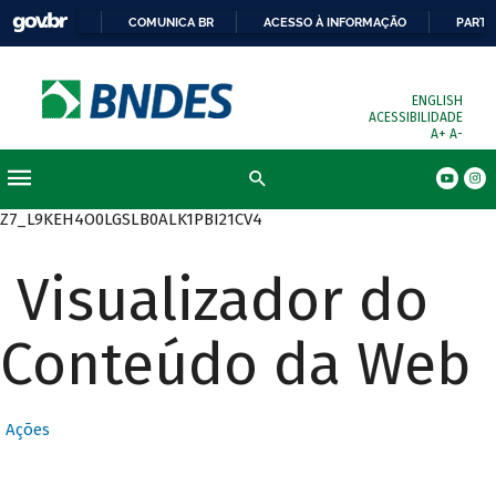
COMUNICA BR
ACESSO À INFORMAÇÃO
PARTI
ENGLISH
ACESSIBILIDADE
A+
A-
Busca
Z7_L9KEH4O0LGSLB0ALK1PBI21CV4
Visualizador do
Conteúdo da Web
Ações