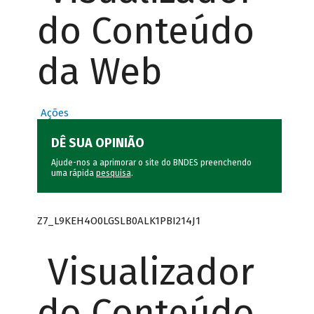
do Conteúdo
da Web
Ações
DÊ SUA OPINIÃO
Ajude-nos a aprimorar o site do BNDES preenchendo
uma rápida
pesquisa
.
Z7_L9KEH4O0LGSLB0ALK1PBI214J1
Visualizador
do Conteúdo