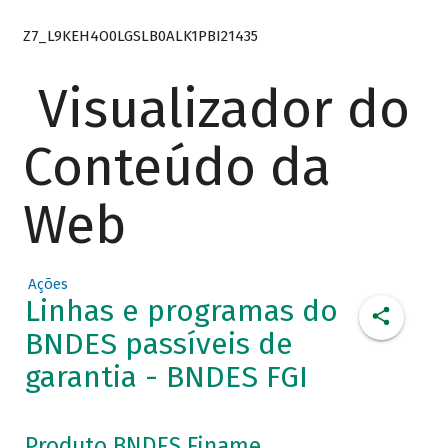
Z7_L9KEH4O0LGSLB0ALK1PBI21435
Visualizador do
Conteúdo da
Web
Ações
Linhas e programas do
BNDES passíveis de
garantia - BNDES FGI
Produto BNDES Finame