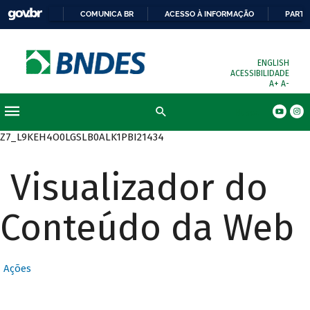
COMUNICA BR
ACESSO À INFORMAÇÃO
PARTI
ENGLISH
ACESSIBILIDADE
A+
A-
Busca
Z7_L9KEH4O0LGSLB0ALK1PBI21434
Visualizador do
Conteúdo da Web
Ações